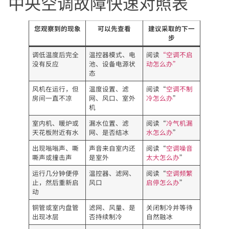
中央空调故障快速对照表
您观察到的现象
可以先查看
建议采取的下一
步
调低温度后完全
温控器模式、电
阅读
“空调不启
没有反应
池、设备电源状
动怎么办”
态
风机在运行，但
温度设置、滤
阅读“
空调不制
房间一直不凉
网、风口、室外
冷怎么办
”
机
室内机、暖炉或
漏水位置、滤
阅读“
冷气机漏
天花板附近有水
网、是否结冰
水怎么办
”
出现嗡嗡声、嘶
声音来自室内还
阅读“
空调噪音
嘶声或撞击声
是室外
太大怎么办
”
运行几分钟便停
温控器、滤网、
阅读“
空调频繁
止，然后重新启
风口
启停怎么办
”
动
铜管或室内盘管
滤网、风量、是
关闭制冷并等待
出现冰层
否持续制冷
自然融冰