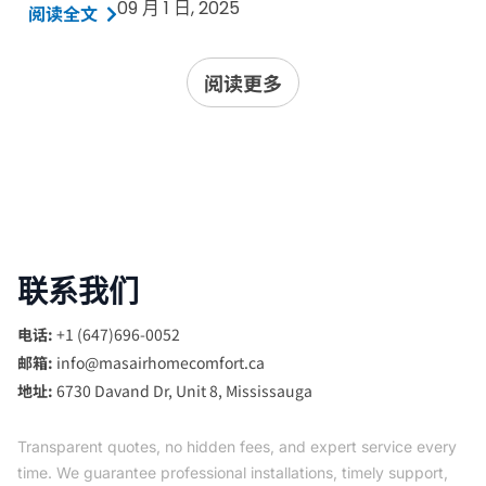
09 月 1 日, 2025
阅读全文
阅读更多
联系我们
电话:
+1 (647)696-0052
邮箱:
info@masairhomecomfort.ca
地址:
6730 Davand Dr, Unit 8, Mississauga
Transparent quotes, no hidden fees, and expert service every
time. We guarantee professional installations, timely support,