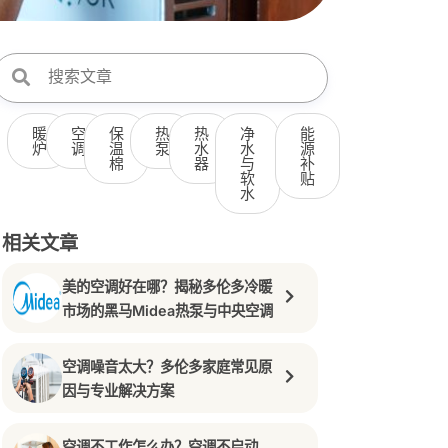
暖
空
保
热
热
净
能
炉
调
温
泵
水
水
源
棉
器
与
补
软
贴
水
相关文章
美的空调好在哪？揭秘多伦多冷暖
市场的黑马Midea热泵与中央空调
空调噪音太大？多伦多家庭常见原
因与专业解决方案
空调不工作怎么办？空调不启动、