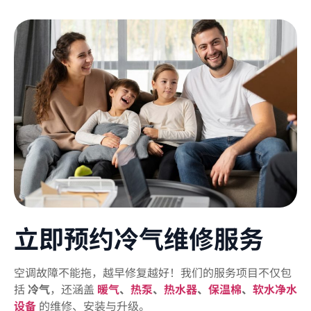
立即预约冷气维修服务
空调故障不能拖，越早修复越好！
我们的服务项目不仅包
括
冷气
，还涵盖
暖气
、
热泵
、
热水器
、
保温棉
、
软水净水
设备
的维修、安装与升级
。