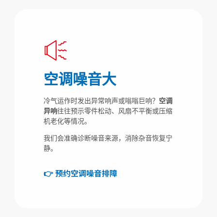
空调噪音大
冷气运作时发出异常响声或嗡嗡巨响？
空调
异响
往往预示零件松动、风扇不平衡或压缩
机老化等情况。
我们会准确诊断噪音来源，消除杂音恢复宁
静。
👉 预约空调噪音排障