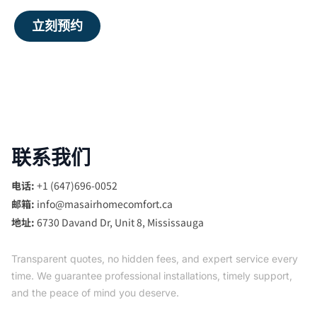
立刻预约
联系我们
电话:
+1 (647)696-0052
邮箱:
info@masairhomecomfort.ca
地址:
6730 Davand Dr, Unit 8, Mississauga
Transparent quotes, no hidden fees, and expert service every
time. We guarantee professional installations, timely support,
and the peace of mind you deserve.