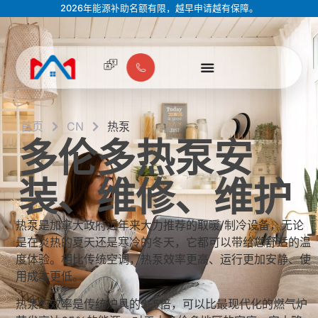
2026年能源补助名额有限，越早申请越有保障。
首页
CN
热泵
多伦多热泵安
装、维修、维护
热泵是加拿大政府近年来大力推荐的取暖/制冷设备，无论
是在炎热的夏天还是寒冷的冬天，它都可以带给您舒适的温
度体验。相比传统空调，热泵效率更高、运行更加安静、使
用成本更低。
热泵的效率是传统炉具的3-5倍，可以比最现代化的燃气炉