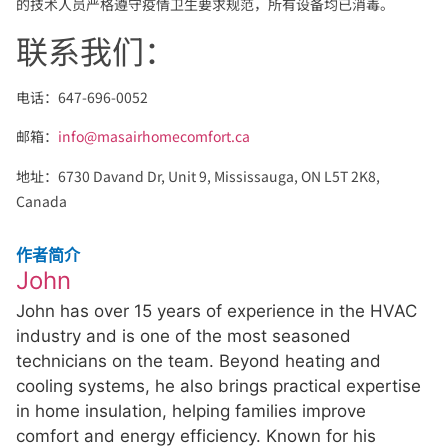
的技术人员严格遵守疫情卫生要求规范，所有设备均已消毒。
联系我们：
电话：647-696-0052
邮箱：
info@masairhomecomfort.ca
地址：6730 Davand Dr, Unit 9, Mississauga, ON L5T 2K8,
Canada
作者简介
John
John has over 15 years of experience in the HVAC
industry and is one of the most seasoned
technicians on the team. Beyond heating and
cooling systems, he also brings practical expertise
in home insulation, helping families improve
comfort and energy efficiency. Known for his