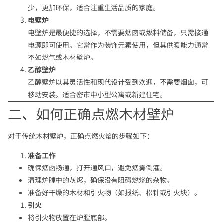
少，更加环保，适合注重生活品质的家庭。
电壁炉
电壁炉是最便捷的选择，不需要烟囱或燃料储备，只需接通
电源即可使用。它常作为装饰元素使用，但其供暖能力通常
不如燃气或木材壁炉。
乙醇壁炉
乙醇壁炉以其灵活性和现代设计受到欢迎，不需要烟囱，可
移动安装。适合密市中小型公寓或新建住宅。
二、如何正确点燃木材壁炉
对于传统木材壁炉，正确点燃火焰的步骤如下：
准备工作
确保烟囱畅通，打开通风口，避免烟雾倒灌。
清理炉膛中的灰烬，确保没有阻碍燃烧的杂物。
准备好干燥的木材和引火物（如报纸、松针或引火块）。
引火
将引火物放置在炉膛底部。