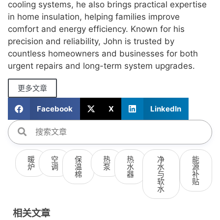
cooling systems, he also brings practical expertise
in home insulation, helping families improve
comfort and energy efficiency. Known for his
precision and reliability, John is trusted by
countless homeowners and businesses for both
urgent repairs and long-term system upgrades.
更多文章
Facebook
X
LinkedIn
暖
空
保
热
热
净
能
炉
调
温
泵
水
水
源
棉
器
与
补
软
贴
水
相关文章