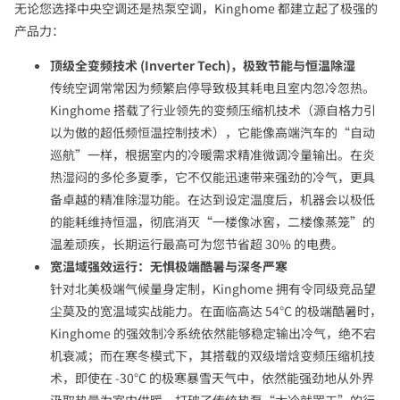
无论您选择中央空调还是热泵空调，Kinghome 都建立起了极强的
产品力：
顶级全变频技术 (Inverter Tech)，极致节能与恒温除湿
传统空调常常因为频繁启停导致极其耗电且室内忽冷忽热。
Kinghome 搭载了行业领先的变频压缩机技术（源自格力引
以为傲的超低频恒温控制技术），它能像高端汽车的“自动
巡航”一样，根据室内的冷暖需求精准微调冷量输出。在炎
热湿闷的多伦多夏季，它不仅能迅速带来强劲的冷气，更具
备卓越的精准除湿功能。在达到设定温度后，机器会以极低
的能耗维持恒温，彻底消灭“一楼像冰窖，二楼像蒸笼”的
温差顽疾，长期运行最高可为您节省超 30% 的电费。
宽温域强效运行：无惧极端酷暑与深冬严寒
针对北美极端气候量身定制，Kinghome 拥有令同级竞品望
尘莫及的宽温域实战能力。在面临高达 54°C 的极端酷暑时，
Kinghome 的强效制冷系统依然能够稳定输出冷气，绝不宕
机衰减；而在寒冬模式下，其搭载的双级增焓变频压缩机技
术，即使在 -30°C 的极寒暴雪天气中，依然能强劲地从外界