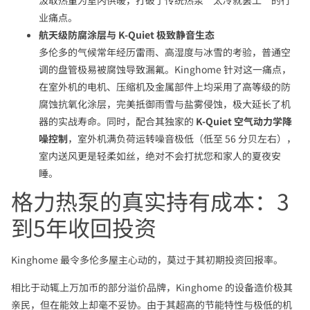
汲取热量为室内供暖，打破了传统热泵“太冷就罢工”的行
业痛点。
航天级防腐涂层与 K-Quiet 极致静音生态
多伦多的气候常年经历雷雨、高湿度与冰雪的考验，普通空
调的盘管极易被腐蚀导致漏氟。Kinghome 针对这一痛点，
在室外机的电机、压缩机及金属部件上均采用了高等级的防
腐蚀抗氧化涂层，完美抵御雨雪与盐雾侵蚀，极大延长了机
器的实战寿命。同时，配合其独家的
K-Quiet 空气动力学降
噪控制
，室外机满负荷运转噪音极低（低至 56 分贝左右），
室内送风更是轻柔如丝，绝对不会打扰您和家人的夏夜安
睡。
格力热泵的真实持有成本：3
到5年收回投资
Kinghome 最令多伦多屋主心动的，莫过于其初期投资回报率。
相比于动辄上万加币的部分溢价品牌，Kinghome 的设备造价极其
亲民，但在能效上却毫不妥协。由于其超高的节能特性与极低的机