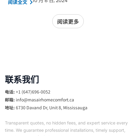
10 月 8 日, 2024
阅读全文
阅读更多
联系我们
电话:
+1 (647)696-0052
邮箱:
info@masairhomecomfort.ca
地址:
6730 Davand Dr, Unit 8, Mississauga
Transparent quotes, no hidden fees, and expert service every
time. We guarantee professional installations, timely support,