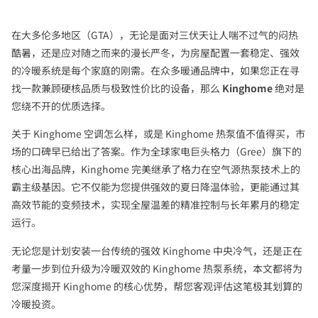
在大多伦多地区（GTA），无论是面对三伏天让人喘不过气的闷热
酷暑，还是应对随之而来的漫长严冬，为房屋配置一套稳定、强效
的冷暖系统是每个家庭的刚需。在众多暖通品牌中，如果您正在寻
找一款兼顾硬核品质与极致性价比的设备，那么
Kinghome
绝对是
您绕不开的优质选择。
关于 Kinghome 空调怎么样，或是 Kinghome 热泵值不值得买，市
场的口碑早已给出了答案。作为全球家电巨头格力（Gree）旗下的
核心出海品牌，Kinghome 完美继承了格力在空气源热泵技术上的
霸主级基因。它不仅能为您提供强效的夏日降温体验，更能通过其
高效节能的变频技术，实现全屋温差的精准控制与长年累月的稳定
运行。
无论您是计划安装一台传统的强效 Kinghome 中央冷气，还是正在
考量一步到位升级为冷暖双效的 Kinghome 热泵系统，本文都将为
您深度揭开 Kinghome 的核心优势，帮您客观评估这笔极其划算的
冷暖投资。