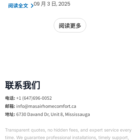
09 月 3 日, 2025
阅读全文
阅读更多
联系我们
电话:
+1 (647)696-0052
邮箱:
info@masairhomecomfort.ca
地址:
6730 Davand Dr, Unit 8, Mississauga
Transparent quotes, no hidden fees, and expert service every
time. We guarantee professional installations, timely support,