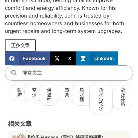
in home insulation, helping families improve
comfort and energy efficiency. Known for his
precision and reliability, John is trusted by
countless homeowners and businesses for both
urgent repairs and long-term system upgrades.
更多文章
Facebook
X
LinkedIn
暖
空
保
热
热
净
能
炉
调
温
泵
水
水
源
棉
器
与
补
软
贴
水
相关文章
多伦多 Furnace（暖炉）终极选购指南：