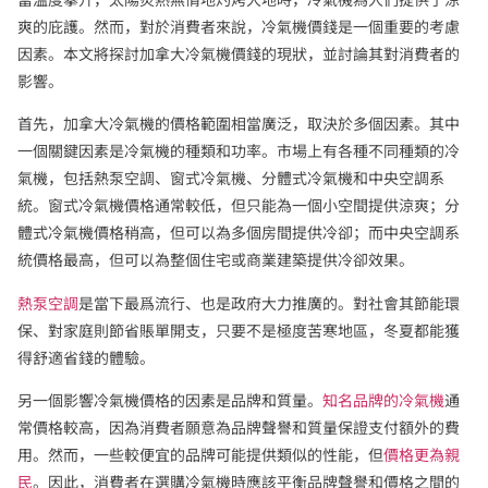
爽的庇護。然而，對於消費者來說，冷氣機價錢是一個重要的考慮
因素。本文將探討加拿大冷氣機價錢的現狀，並討論其對消費者的
影響。
首先，加拿大冷氣機的價格範圍相當廣泛，取決於多個因素。其中
一個關鍵因素是冷氣機的種類和功率。市場上有各種不同種類的冷
氣機，包括熱泵空調、窗式冷氣機、分體式冷氣機和中央空調系
統。窗式冷氣機價格通常較低，但只能為一個小空間提供涼爽；分
體式冷氣機價格稍高，但可以為多個房間提供冷卻；而中央空調系
統價格最高，但可以為整個住宅或商業建築提供冷卻效果。
熱泵空調
是當下最爲流行、也是政府大力推廣的。對社會其節能環
保、對家庭則節省賬單開支，只要不是極度苦寒地區，冬夏都能獲
得舒適省錢的體驗。
另一個影響冷氣機價格的因素是品牌和質量。
知名品牌的冷氣機
通
常價格較高，因為消費者願意為品牌聲譽和質量保證支付額外的費
用。然而，一些較便宜的品牌可能提供類似的性能，但
價格更為親
民
。因此，消費者在選購冷氣機時應該平衡品牌聲譽和價格之間的