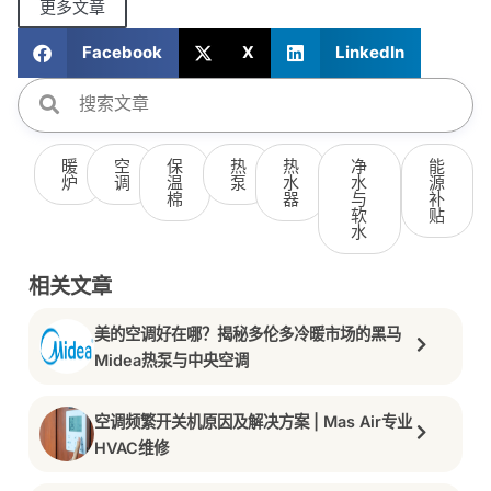
更多文章
Facebook
X
LinkedIn
暖
空
保
热
热
净
能
炉
调
温
泵
水
水
源
棉
器
与
补
软
贴
水
相关文章
美的空调好在哪？揭秘多伦多冷暖市场的黑马
Midea热泵与中央空调
空调频繁开关机原因及解决方案 | Mas Air专业
HVAC维修