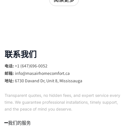
联系我们
电话:
+1 (647)696-0052
邮箱:
info@masairhomecomfort.ca
地址:
6730 Davand Dr, Unit 8, Mississauga
Transparent quotes, no hidden fees, and expert service every
time. We guarantee professional installations, timely support,
and the peace of mind you deserve.
我们的服务