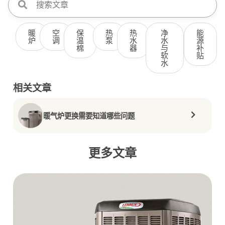
暖
空
保
热
热
净
能
炉
调
温
泵
水
水
源
棉
器
与
补
软
贴
水
相关文章
暖气炉更换需要知道哪些问题
更多文章