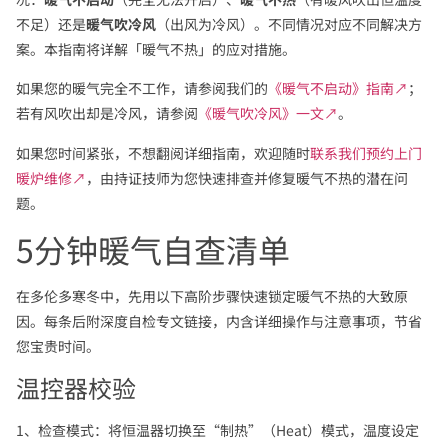
不足）还是
暖气吹冷风
（出风为冷风）。不同情况对应不同解决方
案。本指南将详解「暖气不热」的应对措施。
如果您的暖气完全不工作，请参阅我们的
《暖气不启动》指南↗
；
若有风吹出却是冷风，请参阅
《暖气吹冷风》一文↗
。
如果您时间紧张，不想翻阅详细指南，欢迎随时
联系我们预约上门
暖炉维修↗
，由持证技师为您快速排查并修复暖气不热的潜在问
题。
5分钟暖气自查清单
在多伦多寒冬中，先用以下高阶步骤快速锁定暖气不热的大致原
因。每条后附深度自检专文链接，内含详细操作与注意事项，节省
您宝贵时间。
温控器校验
1、检查模式：将恒温器切换至“制热”（Heat）模式，温度设定