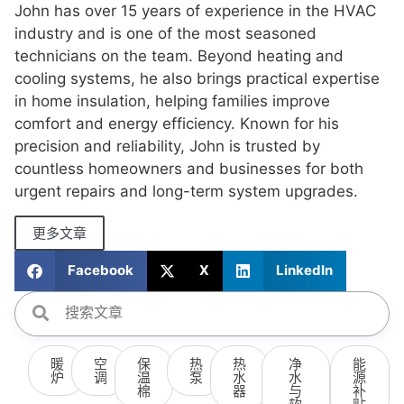
John has over 15 years of experience in the HVAC
industry and is one of the most seasoned
technicians on the team. Beyond heating and
cooling systems, he also brings practical expertise
in home insulation, helping families improve
comfort and energy efficiency. Known for his
precision and reliability, John is trusted by
countless homeowners and businesses for both
urgent repairs and long-term system upgrades.
更多文章
Facebook
X
LinkedIn
暖
空
保
热
热
净
能
炉
调
温
泵
水
水
源
棉
器
与
补