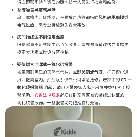
请立即联系持有资质的暖炉技术人员进行检查和维修。
系统噪音异常或异味
扇叶摩擦声、焦糊味、金属撞击声等都指向
风机轴承磨损
或
电气过热
，需专业拆检避免安全事故。
房间始终达不到设定温度
旧炉容量不足或家中热负荷改变，需要做
负荷评估
并考虑更
换更大功率或增设分区控制。
疑似燃气泄漏或一氧化碳报警
如果闻到明显的天然气气味，
立即关闭燃气阀
、打开窗户通
风并撤离室内，然后联系供气公司紧急抢修；若家中的
CO 一
氧化碳报警器
响起，请迅速带领家人离开房屋并拨打 911 报
警求助。
安省法律规定
必须在卧室等区域安装经过认证的一
氧化碳警报器，一旦报警切勿拖延自行处理。