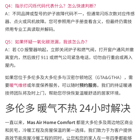
Q4：指示灯闪烁代码代表什么？怎么快速判断？
A：不同品牌或型号的炉子故障代码不一，但通常闪烁次数对应传感
器、点火或风机故障。您可参照用户手册查看含义，但最终仍需技
师用专业工具读取并解码。
Q5：如果怀疑一氧化碳泄漏，我该怎么办？
A：若 CO 报警器响起，立即关闭炉子和燃气阀，打开窗户通风并撤
离室内，然后拨打 911 或燃气公司紧急电话，切勿自行重启或再入
屋内。
如果您位于多伦多及大多伦多与汉密尔顿地区（GTA&GTHA），需
要
暖气维修
或年度保养服务，可以随时
预约服务
。我们的持证暖通
技师团队将及时上门，帮助您尽快恢复温暖舒适的居家环境。
多伦多 暖气不热 24小时解决
一直以来，
Mas Air Home Comfort
都是大多伦多及周边地区商业
和民宅，冷暖工程及房屋保温的第一选择。我们致力于为客户提供
高效节能房屋冷暖工程的同时，让您和您的家人在一年四季都能够