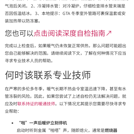
气泡后关闭。 2、冷凝排水管：对冷凝炉，仔细检查排水管末端是
否因低温结冰。 3、本地提示：GTA 冬季室外管路可裹保温套或安
装加热带以防冻塞。
您也可以
点击阅读深度自检指南↗
完成以上检查后，如果暖气仍未恢复正常供热，那么问题可能超出
您自己能够解决的范围。请继续阅读下文，了解在何种情况下应当
寻求专业技术人员的帮助。
何时该联系专业技师
在严寒的多伦多冬季，暖气长期不热会令室温迅速下降，甚至有水
管冻裂的风险。因此，如果您尝试了上述自检仍无法解决问题，就
应及时
联系持证的暖通技师
。以下情况尤其提示您需要尽快寻求专
业帮助：
“啪”一声后暖炉立刻停机
启动时听到金属“啪嗒”声，随即熄火，通常是
燃烧器