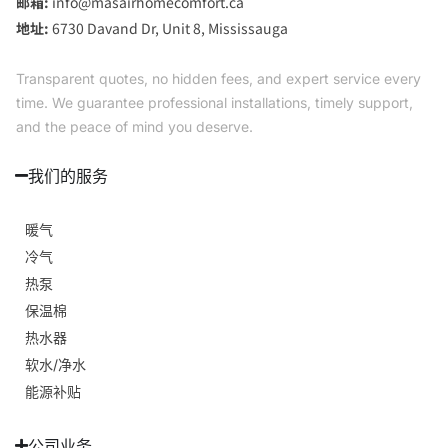
邮箱:
info@masairhomecomfort.ca
地址:
6730 Davand Dr, Unit 8, Mississauga
Transparent quotes, no hidden fees, and expert service every
time. We guarantee professional installations, timely support,
and the peace of mind you deserve.
我们的服务
暖气
冷气
热泵
保温棉
热水器
软水/净水
能源补贴
公司业务