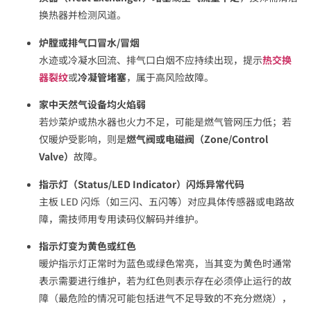
换热器并检测风道。
炉膛或排气口冒水/冒烟
水迹或冷凝水回流、排气口白烟不应持续出现，提示
热交换
器裂纹
或
冷凝管堵塞
，属于高风险故障。
家中天然气设备均火焰弱
若炒菜炉或热水器也火力不足，可能是燃气管网压力低；若
仅暖炉受影响，则是
燃气阀或电磁阀（Zone/Control
Valve）
故障。
指示灯（Status/LED Indicator）闪烁异常代码
主板 LED 闪烁（如三闪、五闪等）对应具体传感器或电路故
障，需技师用专用读码仪解码并维护。
指示灯变为黄色或红色
暖炉指示灯正常时为蓝色或绿色常亮，当其变为黄色时通常
表示需要进行维护，若为红色则表示存在必须停止运行的故
障（最危险的情况可能包括进气不足导致的不充分燃烧），