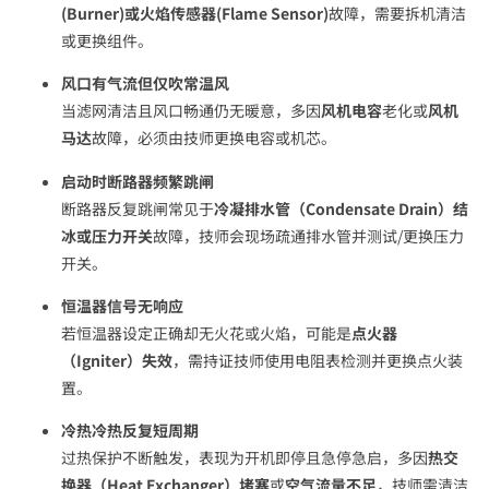
(Burner)或火焰传感器(Flame Sensor)
故障，需要拆机清洁
或更换组件。
风口有气流但仅吹常温风
当滤网清洁且风口畅通仍无暖意，多因
风机电容
老化或
风机
马达
故障，必须由技师更换电容或机芯。
启动时断路器频繁跳闸
断路器反复跳闸常见于
冷凝排水管（Condensate Drain）结
冰或压力开关
故障，技师会现场疏通排水管并测试/更换压力
开关。
恒温器信号无响应
若恒温器设定正确却无火花或火焰，可能是
点火器
（Igniter）失效
，需持证技师使用电阻表检测并更换点火装
置。
冷热冷热反复短周期
过热保护不断触发，表现为开机即停且急停急启，多因
热交
换器（Heat Exchanger）堵塞
或
空气流量不足
，技师需清洁