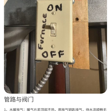
管路与阀门
1、水暖放气：暖气片若顶部不热，用放气钥匙排气，待水流顺畅无