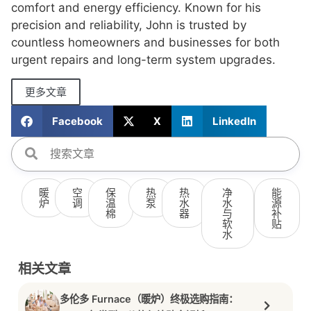
comfort and energy efficiency. Known for his
precision and reliability, John is trusted by
countless homeowners and businesses for both
urgent repairs and long-term system upgrades.
更多文章
Facebook
X
LinkedIn
暖
空
保
热
热
净
能
炉
调
温
泵
水
水
源
棉
器
与
补
软
贴
水
相关文章
多伦多 Furnace（暖炉）终极选购指南：