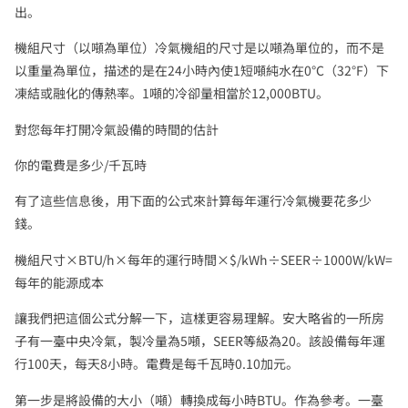
出。
機組尺寸（以噸為單位）冷氣機組的尺寸是以噸為單位的，而不是
以重量為單位，描述的是在24小時內使1短噸純水在0℃（32°F）下
凍結或融化的傳熱率。1噸的冷卻量相當於12,000BTU。
對您每年打開冷氣設備的時間的估計
你的電費是多少/千瓦時
有了這些信息後，用下面的公式來計算每年運行冷氣機要花多少
錢。
機組尺寸×BTU/h×每年的運行時間×$/kWh÷SEER÷1000W/kW=
每年的能源成本
讓我們把這個公式分解一下，這樣更容易理解。安大略省的一所房
子有一臺中央冷氣，製冷量為5噸，SEER等級為20。該設備每年運
行100天，每天8小時。電費是每千瓦時0.10加元。
第一步是將設備的大小（噸）轉換成每小時BTU。作為參考。一臺