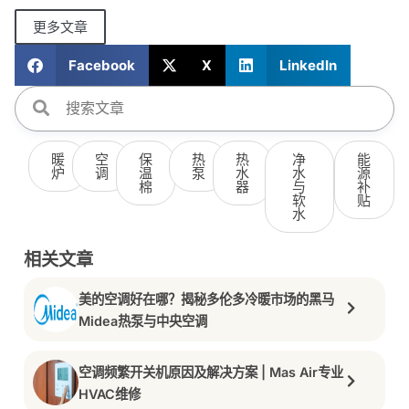
更多文章
Facebook
X
LinkedIn
暖
空
保
热
热
净
能
炉
调
温
泵
水
水
源
棉
器
与
补
软
贴
水
相关文章
美的空调好在哪？揭秘多伦多冷暖市场的黑马
Midea热泵与中央空调
空调频繁开关机原因及解决方案 | Mas Air专业
HVAC维修