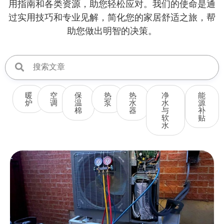
用指南和各类资源，助您轻松应对。我们的使命是通
过实用技巧和专业见解，简化您的家居舒适之旅，帮
助您做出明智的决策。
暖
空
保
热
热
净
能
炉
调
温
泵
水
水
源
棉
器
与
补
软
贴
水