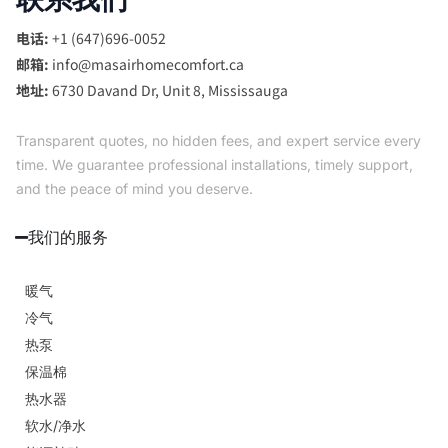
电话:
+1 (647)696-0052
邮箱:
info@masairhomecomfort.ca
地址:
6730 Davand Dr, Unit 8, Mississauga
Transparent quotes, no hidden fees, and expert service every
time. We guarantee professional installations, timely support,
and the peace of mind you deserve.
我们的服务
暖气
冷气
热泵
保温棉
热水器
软水/净水