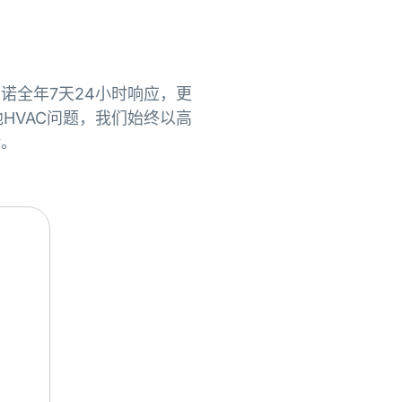
们承诺全年7天24小时响应，更
HVAC问题，我们始终以高
验。
I recently installed heating, ai
heater, and a water softener, al
recommendations from sales r
He was
extremely professiona