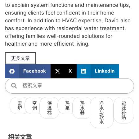
to explain system functions and maintenance tips,
ensuring clients feel confident in their home
comfort. In addition to HVAC expertise, David also
has experience with residential water treatment,
offering families well-rounded solutions for
healthier and more efficient living.
更多文章
Facebook
X
LinkedIn
暖
空
保
热
热
净
能
炉
调
温
泵
水
水
源
棉
器
与
补
软
贴
水
相关文章