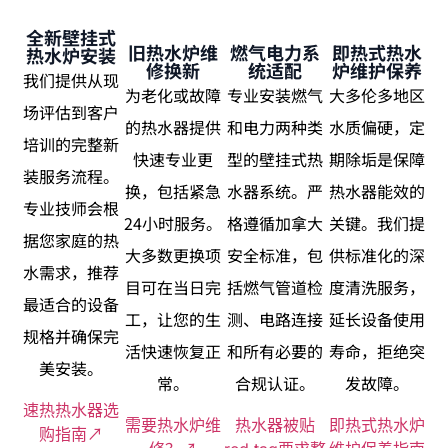
全新壁挂式
旧热水炉维
燃气电力系
即热式热水
热水炉安装
修换新
统适配
炉维护保养
我们提供从现
为老化或故障
专业安装燃气
大多伦多地区
场评估到客户
的热水器提供
和电力两种类
水质偏硬，定
培训的完整新
快速专业更
型的壁挂式热
期除垢是保障
装服务流程。
换，包括紧急
水器系统。严
热水器能效的
专业技师会根
24小时服务。
格遵循加拿大
关键。我们提
据您家庭的热
大多数更换项
安全标准，包
供标准化的深
水需求，推荐
目可在当日完
括燃气管道检
度清洗服务，
最适合的设备
工，让您的生
测、电路连接
延长设备使用
规格并确保完
活快速恢复正
和所有必要的
寿命，拒绝突
美安装。
常。
合规认证。
发故障。
速热热水器选
需要热水炉维
热水器被贴
即热式热水炉
购指南↗