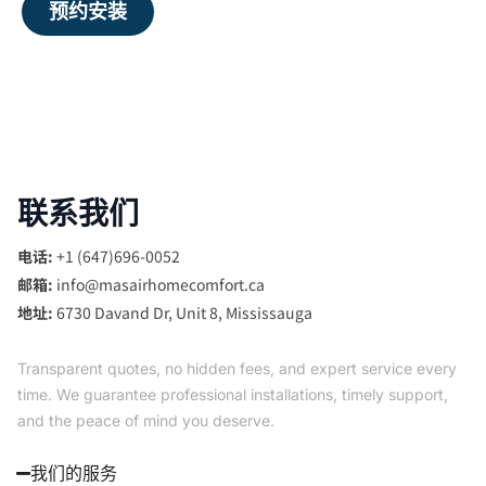
预约安装
联系我们
电话:
+1 (647)696-0052
邮箱:
info@masairhomecomfort.ca
地址:
6730 Davand Dr, Unit 8, Mississauga
Transparent quotes, no hidden fees, and expert service every
time. We guarantee professional installations, timely support,
and the peace of mind you deserve.
我们的服务