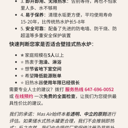
3.
即开即用、无限热水
：告别等待，再也不怕家
里人多、水不够用
4.
易于保养
：清理水垢更方便，平均使用寿命
15-20年，比传统热水炉长5-8年
5.
安全可靠
：配备了先进的防电墙、防干烧、防
超温等多重安全保护装置
快速判断您家是否适合壁挂式热水炉
：
⭐
家庭规模在
5人
以上
⭐ 热衷于
泡澡、淋浴
⭐ 想
节省地下室空间
⭐ 希望
降低能源账单
⭐ 旧热水器
使用年限已经很长
需要专业人士的建议？拨打
服务热线 647-696-0052
或
在线预约
一次
免费的全面检查
，让我们为您提供最
具性价比的建议。
我们的承诺：Mas Air始终本着
透明、中立的原则
进行
评估。如果储水式热水罐更合理，我们不会推销即热
式；反之亦然。我们也会提供
厂家保修注册及节能补