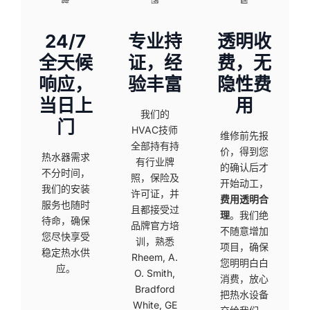
24/7
专业持
透明收
全天候
证，经
费，无
响应，
验丰富
隐性费
当日上
用
我们的
门
HVAC技师
维修前先报
全部持有持
价，得到您
热水器需求
有行业牌
的确认后才
不分时间，
照，保险及
开始动工，
我们的安装
许可证，并
费用透明合
服务也随时
且都接受过
理
。我们绝
待命，确保
品牌官方培
不随意增加
您尽快享受
训，熟悉
项目，确保
稳定热水供
Rheem, A.
您明明白白
应。
O. Smith,
消费，放心
Bradford
把热水设备
White, GE