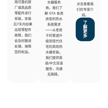
用可靠的原
水器服务
点击查看我
厂或高品质
商，我们了
们的专家介
零配件进行
解 GTA 各类
绍。
安装，安装
房型的热水
了
后7天内如果
系统需求
解
出现零配件
——从老房
更
故障，我们
子的管道升
多
会及时跟进
级到现代住
处理，保障
宅的高效热
您的权益。
水器安装。
我们提供英
语/中文双语
服务，沟通
无障碍。