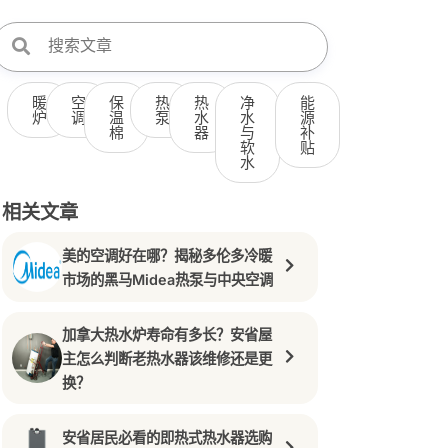
暖
空
保
热
热
净
能
炉
调
温
泵
水
水
源
棉
器
与
补
软
贴
水
相关文章
美的空调好在哪？揭秘多伦多冷暖
市场的黑马Midea热泵与中央空调
加拿大热水炉寿命有多长？安省屋
主怎么判断老热水器该维修还是更
换？
安省居民必看的即热式热水器选购