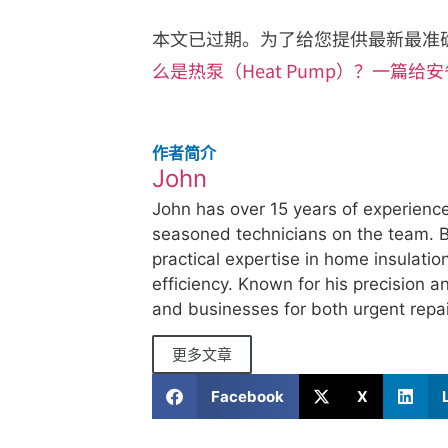
本文已过期。为了给您提供最新最准
么是热泵（Heat Pump）？一篇
作者简介
John
John has over 15 years of experience
seasoned technicians on the team. B
practical expertise in home insulati
efficiency. Known for his precision a
and businesses for both urgent repa
更多文章
Facebook
X