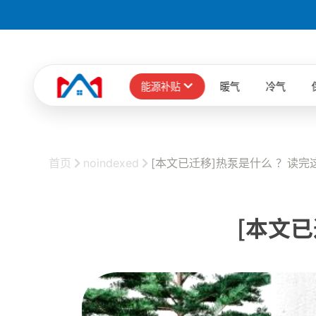
能源补贴
暖气
冷气
首页
noindexed
[本文已迁移]热泵是什么 ？读
[本文