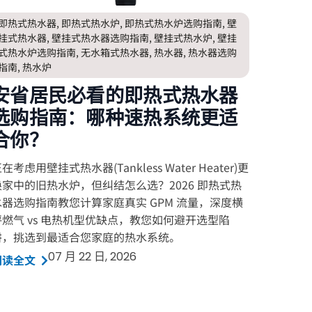
即热式热水器
,
即热式热水炉
,
即热式热水炉选购指南
,
壁
挂式热水器
,
壁挂式热水器选购指南
,
壁挂式热水炉
,
壁挂
式热水炉选购指南
,
无水箱式热水器
,
热水器
,
热水器选购
指南
,
热水炉
安省居民必看的即热式热水器
选购指南：哪种速热系统更适
合你？
在考虑用壁挂式热水器(Tankless Water Heater)更
换家中的旧热水炉，但纠结怎么选？2026 即热式热
水器选购指南教您计算家庭真实 GPM 流量，深度横
评燃气 vs 电热机型优缺点，教您如何避开选型陷
阱，挑选到最适合您家庭的热水系统。
07 月 22 日, 2026
阅读全文