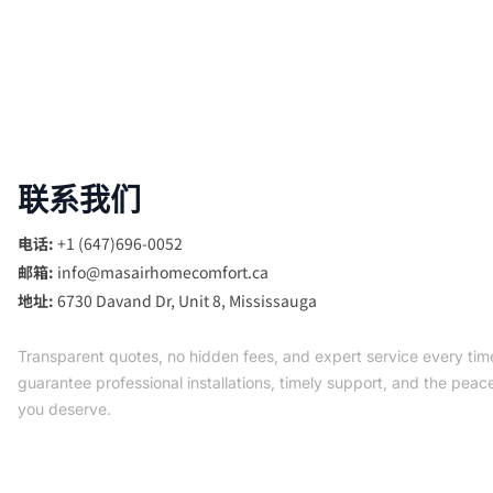
联系我们
电话:
+1 (647)696-0052
邮箱:
info@masairhomecomfort.ca
地址:
6730 Davand Dr, Unit 8, Mississauga
Transparent quotes, no hidden fees, and expert service every ti
guarantee professional installations, timely support, and the peac
you deserve.