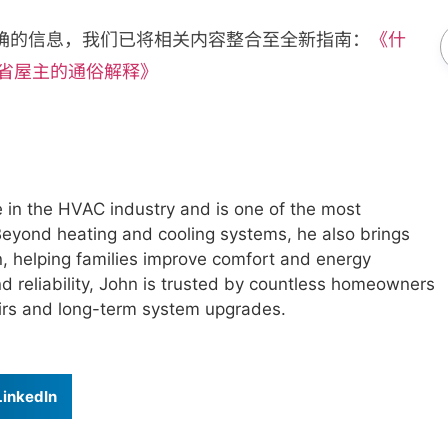
确的信息，我们已将相关内容整合至全新指南：
《什
给安省屋主的通俗解释》
 in the HVAC industry and is one of the most
eyond heating and cooling systems, he also brings
on, helping families improve comfort and energy
nd reliability, John is trusted by countless homeowners
irs and long-term system upgrades.
LinkedIn