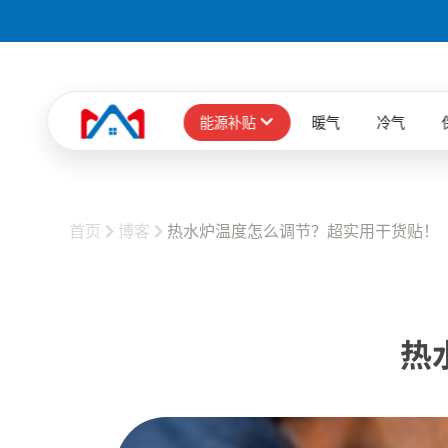
能源补贴
暖气
冷气
首页
博客
热水炉温度怎么调节？超实用干货贴！
热