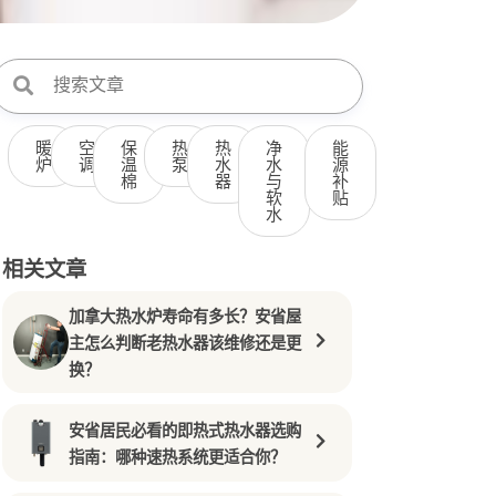
暖
空
保
热
热
净
能
炉
调
温
泵
水
水
源
棉
器
与
补
软
贴
水
相关文章
加拿大热水炉寿命有多长？安省屋
主怎么判断老热水器该维修还是更
换？
安省居民必看的即热式热水器选购
指南：哪种速热系统更适合你？