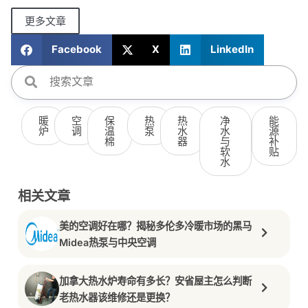
更多文章
Facebook
X
LinkedIn
暖
空
保
热
热
净
能
炉
调
温
泵
水
水
源
棉
器
与
补
软
贴
水
相关文章
美的空调好在哪？揭秘多伦多冷暖市场的黑马
Midea热泵与中央空调
加拿大热水炉寿命有多长？安省屋主怎么判断
老热水器该维修还是更换？