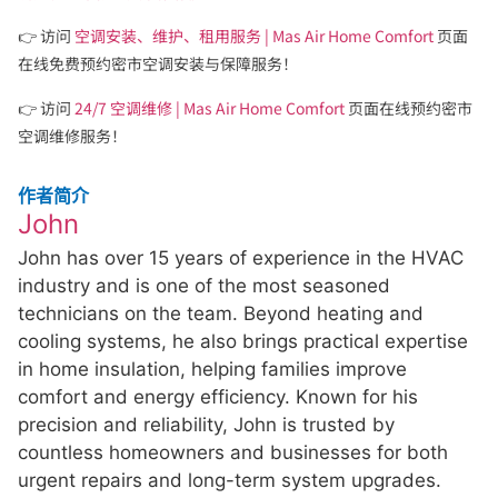
👉 访问
空调安装、维护、租用服务 | Mas Air Home Comfort
页面
在线免费预约密市空调安装与保障服务！
👉 访问
24/7 空调维修 | Mas Air Home Comfort
页面在线预约密市
空调维修服务！
作者简介
John
John has over 15 years of experience in the HVAC
industry and is one of the most seasoned
technicians on the team. Beyond heating and
cooling systems, he also brings practical expertise
in home insulation, helping families improve
comfort and energy efficiency. Known for his
precision and reliability, John is trusted by
countless homeowners and businesses for both
urgent repairs and long-term system upgrades.