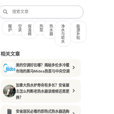
暖
空
保
热
热
净
能
炉
调
温
泵
水
水
源
棉
器
与
补
软
贴
水
相关文章
美的空调好在哪？揭秘多伦多冷暖
市场的黑马Midea热泵与中央空调
加拿大热水炉寿命有多长？安省屋
主怎么判断老热水器该维修还是更
换？
安省居民必看的即热式热水器选购