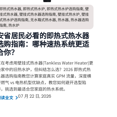
即热式热水器
,
即热式热水炉
,
即热式热水炉选购指南
,
壁
挂式热水器
,
壁挂式热水器选购指南
,
壁挂式热水炉
,
壁挂
式热水炉选购指南
,
无水箱式热水器
,
热水器
,
热水器选购
指南
,
热水炉
安省居民必看的即热式热水器
选购指南：哪种速热系统更适
合你？
在考虑用壁挂式热水器(Tankless Water Heater)更
换家中的旧热水炉，但纠结怎么选？2026 即热式热
水器选购指南教您计算家庭真实 GPM 流量，深度横
评燃气 vs 电热机型优缺点，教您如何避开选型陷
阱，挑选到最适合您家庭的热水系统。
07 月 22 日, 2026
阅读全文