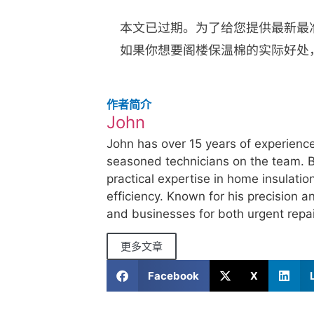
本文已过期。为了给您提供最新最
如果你想要阁楼保温棉的实际好处
作者简介
John
John has over 15 years of experience
seasoned technicians on the team. B
practical expertise in home insulati
efficiency. Known for his precision a
and businesses for both urgent repa
更多文章
Facebook
X