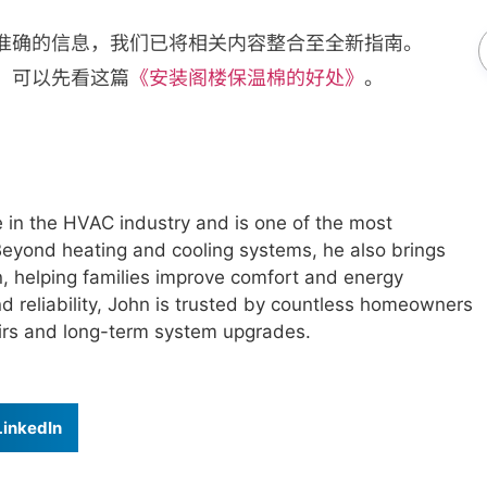
准确的信息，我们已将相关内容整合至全新指南。
，可以先看这篇
《安装阁楼保温棉的好处》
。
 in the HVAC industry and is one of the most
eyond heating and cooling systems, he also brings
on, helping families improve comfort and energy
nd reliability, John is trusted by countless homeowners
irs and long-term system upgrades.
LinkedIn