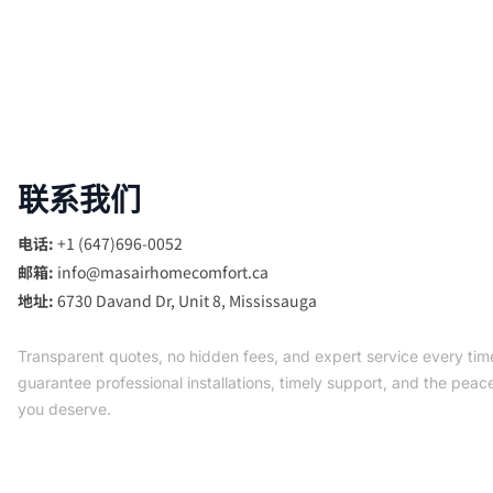
联系我们
电话:
+1 (647)696-0052
邮箱:
info@masairhomecomfort.ca
地址:
6730 Davand Dr, Unit 8, Mississauga
Transparent quotes, no hidden fees, and expert service every ti
guarantee professional installations, timely support, and the peac
you deserve.