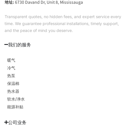
地址:
6730 Davand Dr, Unit 8, Mississauga
Transparent quotes, no hidden fees, and expert service every
time. We guarantee professional installations, timely support,
and the peace of mind you deserve.
我们的服务
暖气
冷气
热泵
保温棉
热水器
软水/净水
能源补贴
公司业务