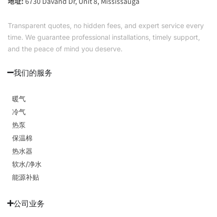
地址:
6730 Davand Dr, Unit 8, Mississauga
Transparent quotes, no hidden fees, and expert service every
time. We guarantee professional installations, timely support,
and the peace of mind you deserve.
我们的服务
暖气
冷气
热泵
保温棉
热水器
软水/净水
能源补贴
公司业务