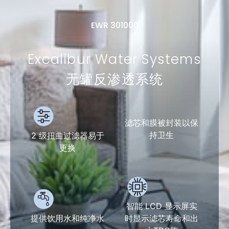
EWR 301000
Excalibur Water Systems
无罐反渗透系统
滤芯和膜被封装以保
持卫生
2 级扭曲过滤器易于
更换
智能 LCD 显示屏实
提供饮用水和纯净水
时显示滤芯寿命和出