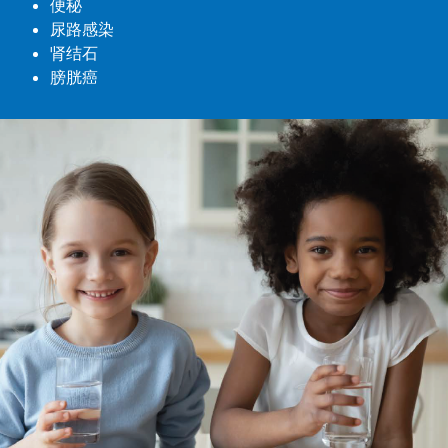
便秘
尿路感染
肾结石
膀胱癌